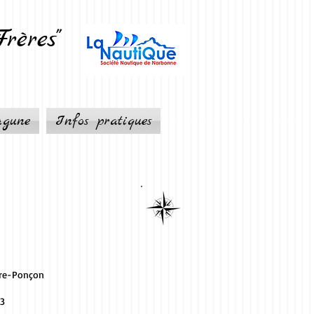
ères"
agune
Infos pratiques
re-Ponçon
3