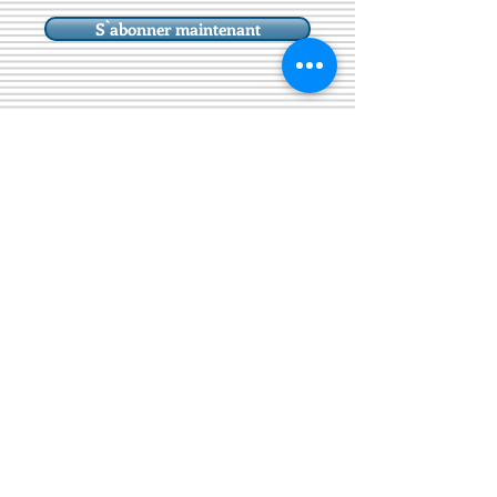
S`abonner maintenant
Recevez la lettre d'information
>
© "Les Amis du Deux-Frères"
créé avec
Wix.com