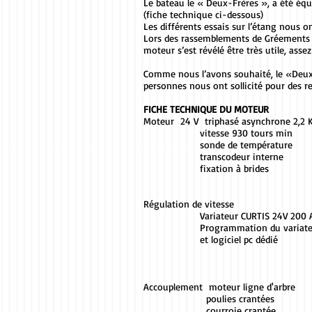
Le bateau le « Deux-Frères », a été équi
(fiche technique ci-dessous)
Les différents essais sur l’étang nous on
Lors des rassemblements de Gréements Anc
moteur s’est révélé être très utile, ass
Comme nous l’avons souhaité, le «Deux-
personnes nous ont sollicité pour des r
FICHE TECHNIQUE DU MOTEUR
Moteur 24 V triphasé asynchrone 2,2 K
vitesse 930 tours min
sonde de température
transcodeur interne
fixation à brides
Régulation de vitesse
Variateur CURTIS 24V 200 A
Programmation du variateur sur si
et logiciel pc dédié
Accouplement moteur ligne d'arbre
poulies crantées
courroie crantée