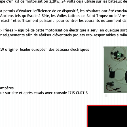
pé d’un kit de motorisation 2,2Kw, 24 volts déjà utilisé sur les bateaux d
t permis d’évaluer l’efficience de ce dispositif, les résultats ont été conclu
iens tels qu’Escale à Sète, les Voiles Latines de Saint Tropez ou le Vire-v
ez réactif et suffisament puissant pour contrer les courants notamment dan
Frères » équipé de cette motorisation électrique a servi en quelque sor
enseignements afin de réaliser d’éventuels projets eco-responsables simila
W origine leader européen des bateaux électriques
mpères
te et après essais avec console 1715 CURTIS