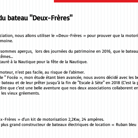
 du bateau "Deux-Frères"
ciation, nous allons utiliser le «Deux-Frères » pour prouver que la motori
imoine.
 sommes aperçus, lors des journées du patrimoine en 2016, que le bateau
ptêmes…
auré à la Nautique pour la fête de la Nautique.
moteur, n’est pas facile, au risque de l’abimer.
u le " Focéa », mon étude étant bien avancée, nous avons décidé avec les b
ateau et de leur prêter jusqu’à la fin de "Escale à Sète" en 2018 (C’est l
dire que c’est une belle aventure que nos deux associations collaborent en
r les vieux gréements.
x-Frères » d’un kit de motorisation 2,2Kw, 24 ampères.
 le plus grand constructeur de bateaux électriques de location « Ruban bleu