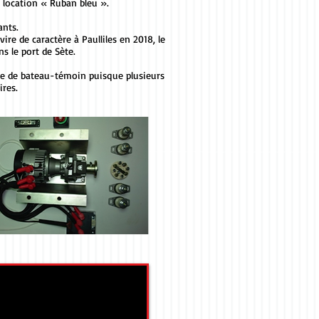
e location « Ruban bleu ».
ants.
ire de caractère à Paulliles en 2018, le
s le port de Sète.
te de bateau-témoin puisque plusieurs
ires.