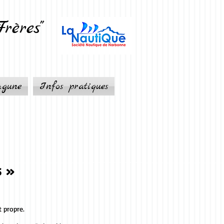
ères"
agune
Infos pratiques
s »
t propre.