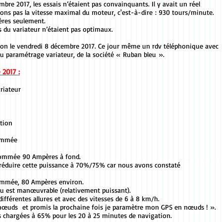
bre 2017, les essais n’étaient pas convainquants. Il y avait un réel
ons pas la vitesse maximal du moteur, c'est-à-dire : 930 tours/minute.
ères seulement.
s du variateur n’étaient pas optimaux.
on le vendredi 8 décembre 2017. Ce jour même un rdv téléphonique avec
 paramétrage variateur, de la société « Ruban bleu ».
 2017 :
riateur
ation
sommée
sommée 90 Ampères à fond.
réduire cette puissance à 70%/75% car nous avons constaté
ommée, 80 Ampères environ.
au est manœuvrable (relativement puissant).
fférentes allures et avec des vitesses de 6 à 8 km/h.
n nœuds et promis la prochaine fois je paramètre mon GPS en nœuds ! ».
 chargées à 65% pour les 20 à 25 minutes de navigation.